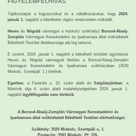
FIGYELEMFELHÍVÁS
Tájékoztatjuk a fogyasztókat és a vállalkozásokat, hogy
2024.
január 1.
napjától a békéltetés régiós rendszerben működik.
Heves
és
Nógrád
vármegye a miskolci székhelyű
Borsod-Abaúj-
Zemplén
Vármegyei Kereskedelmi és Iparkamara által működtetett
Békéltető Testület illetékessége alá fog tartozni.
E szerint, 2024. január 1. napjától a békéltető testületi ügyintézés
Heves és Nógrád vármegyét illetően a Borsod-Abaúj-Zemplén
Vármegyei Kereskedelmi és Iparkamara székházában (3530
Miskolc, Szentpáli. 1.) történik.
Egerben
, a Faiskola u. 15. szám alatti és
Salgótarjánban
, a
Mártírok útja 4. szám alatti irodahelyiségekben 2024. január 1.
napjától
ügyfélfogadás nem történik
.
A Borsod-Abaúj-Zemplén Vármegyei Kereskedelmi és
Iparkamara által működtetett Békéltető Testület elérhetőségei:
Székhely: 3525 Miskolc, Szentpáli u. 1.
Postacím: 3501 Miskolc, Pf. 376.