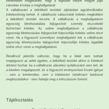
kérelmében megjelölheti, hogy a régióban melyik megyei jogú
városban kívánja a meghallgatását.
A vállalkozást a békéltető testületi eljárásban együttműködési
kötelezettség terheli. A vállalkozás válasziratát köteles megküldeni
a békéltető testület részére. A vállalkozás a meghallgatáson
egyezség létrehozatalára feljogosított személy részvételét
biztosítani köteles. Az online meghallgatáson a vállalkozás
egyezség létrehozására feljogosított képviselője köteles online részt
venni. Ha a fogyasztó személyes meghallgatást kér, a vállalkozás
egyezség létrehozására feljogosított képviselője köteles legalább
online részt venni a meghallgatáson.
Rendkívül jelentős változás, hogy ha a felek nem tudnak
megegyezni az adott ügyben, a békéltető testület akkor is kötelező
döntést hozhat, ha a vállalkozás alávetési nyilatkozatot nem tett, de
a kérelem megalapozott, és a fogyasztó érvényesíteni kívánt igénye
- sem a kérelemben, sem a kötelezést tartalmazó határozat
meghozatalakor - nem haladja meg a kétszázezer forintot.
Tájékoztatás