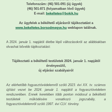
Telefonszám: (46) 501-091 (új ügyek)
(46) 501-871 (folyamatban lévő ügyek)
E-mail:
bekeltetes@bokik.hu
Az ügyfelek a békéltető eljárásról tájékoztatást a
www.bekeltetes.borsodmegye.hu
weblapon találnak.
A 2024. január 1. napjától életbe lépő változásokról az alábbiakban
olvashat bővebb tájékoztatást:
Tájékoztató a békéltető testületek 2024. január 1. napjától
érvényesülő,
új eljárási szabályairól
Az elérhetőbb fogyasztóvédelemről szóló 2023. évi XX. tv. számos
újítást vezet be 2024. január 1. napjától a fogyasztóvédelem
rendszerében. Ennek keretében több ponton módosul a békéltető
testületek működésére vonatkozó jogszabály, a
fogyasztóvédelemről szóló 1997. évi CLV. törvény.