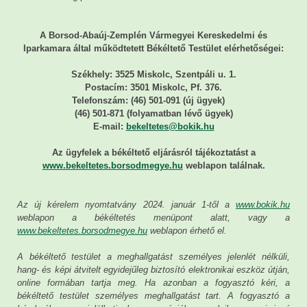
A Borsod-Abaúj-Zemplén Vármegyei Kereskedelmi és
Iparkamara által működtetett Békéltető Testület elérhetőségei:
Székhely: 3525 Miskolc, Szentpáli u. 1.
Postacím: 3501 Miskolc, Pf. 376.
Telefonszám: (46) 501-091 (új ügyek)
(46) 501-871 (folyamatban lévő ügyek)
E-mail:
bekeltetes@bokik.hu
Az ügyfelek a békéltető eljárásról tájékoztatást a
www.bekeltetes.borsodmegye.hu
weblapon találnak.
Az új kérelem nyomtatvány 2024. január 1-től a
www.bokik.hu
weblapon a békéltetés menüpont alatt, vagy a
www.bekeltetes.borsodmegye.hu
weblapon érhető el.
A békéltető testület a meghallgatást személyes jelenlét nélküli,
hang- és képi átvitelt egyidejűleg biztosító elektronikai eszköz útján,
online formában tartja meg. Ha azonban a fogyasztó kéri, a
békéltető testület személyes meghallgatást tart. A fogyasztó a