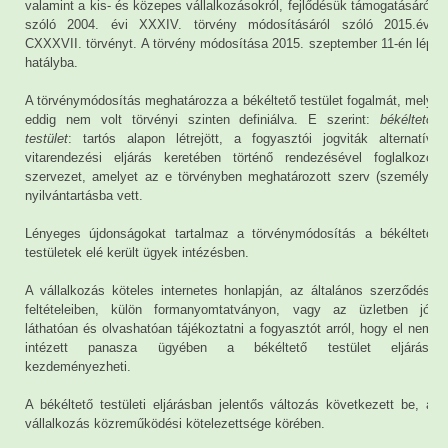
valamint a kis- és közepes vállalkozásokról, fejlődésük támogatásáról
szóló 2004. évi XXXIV. törvény módosításáról szóló 2015.évi
CXXXVII. törvényt. A törvény módosítása 2015. szeptember 11-én lép
hatályba.
A törvénymódosítás meghatározza a békéltető testület fogalmát, mely
eddig nem volt törvényi szinten definiálva. E szerint:
békéltető
testület
: tartós alapon létrejött, a fogyasztói jogviták alternatív
vitarendezési eljárás keretében történő rendezésével foglalkozó
szervezet, amelyet az e törvényben meghatározott szerv (személy)
nyilvántartásba vett.
Lényeges újdonságokat tartalmaz a törvénymódosítás a békéltető
testületek elé került ügyek intézésben.
A vállalkozás köteles internetes honlapján, az általános szerződési
feltételeiben, külön formanyomtatványon, vagy az üzletben jól
láthatóan és olvashatóan tájékoztatni a fogyasztót arról, hogy el nem
intézett panasza ügyében a békéltető testület eljárást
kezdeményezheti.
A békéltető testületi eljárásban jelentős változás következett be, a
vállalkozás közreműködési kötelezettsége körében.