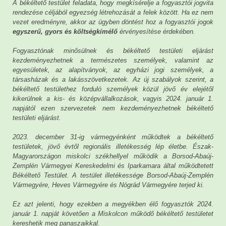
A békéltető testület feladata, hogy megkísérelje a fogyasztói jogvita
rendezése céljából egyezség létrehozását a felek között. Ha ez nem
vezet eredményre, akkor az ügyben döntést hoz a fogyasztói jogok
egyszerű, gyors és költségkímélő
érvényesítése érdekében.
Fogyasztónak minősülnek és békéltető testületi eljárást
kezdeményezhetnek a természetes személyek, valamint az
egyesületek, az alapítványok, az egyházi jogi személyek, a
társasházak és a lakásszövetkezetek. Az új szabályok szerint, a
békéltető testülethez forduló személyek közül jövő év elejétől
kikerülnek a kis- és középvállalkozások, vagyis 2024. január 1.
napjától ezen szervezetek nem kezdeményezhetnek békéltető
testületi eljárást.
2023. december 31-ig vármegyénként működtek a békéltető
testületek, jövő évtől regionális illetékesség lép életbe. Észak-
Magyarországon miskolci székhellyel működik a Borsod-Abaúj-
Zemplén Vármegyei Kereskedelmi és Iparkamara által működtetett
Békéltető Testület. A testület illetékessége Borsod-Abaúj-Zemplén
Vármegyére, Heves Vármegyére és Nógrád Vármegyére terjed ki.
Ez azt jelenti, hogy ezekben a megyékben élő fogyasztók 2024.
január 1. napját követően a Miskolcon működő békéltető testületet
kereshetik meg panaszaikkal.