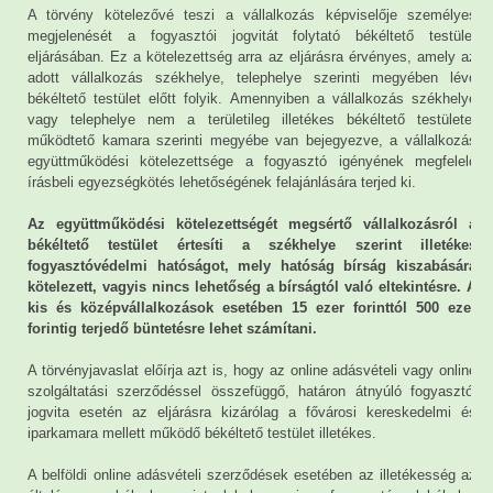
A törvény kötelezővé teszi a vállalkozás képviselője személyes
megjelenését a fogyasztói jogvitát folytató békéltető testület
eljárásában. Ez a kötelezettség arra az eljárásra érvényes, amely az
adott vállalkozás székhelye, telephelye szerinti megyében lévő
békéltető testület előtt folyik. Amennyiben a vállalkozás székhelye
vagy telephelye nem a területileg illetékes békéltető testületet
működtető kamara szerinti megyébe van bejegyezve, a vállalkozás
együttműködési kötelezettsége a fogyasztó igényének megfelelő
írásbeli egyezségkötés lehetőségének felajánlására terjed ki.
Az együttműködési kötelezettségét megsértő vállalkozásról a
békéltető testület értesíti a székhelye szerint illetékes
fogyasztóvédelmi hatóságot, mely hatóság bírság kiszabására
kötelezett, vagyis nincs lehetőség a bírságtól való eltekintésre. A
kis és középvállalkozások esetében 15 ezer forinttól 500 ezer
forintig terjedő büntetésre lehet számítani.
A törvényjavaslat előírja azt is, hogy az online adásvételi vagy online
szolgáltatási szerződéssel összefüggő, határon átnyúló fogyasztói
jogvita esetén az eljárásra kizárólag a fővárosi kereskedelmi és
iparkamara mellett működő békéltető testület illetékes.
A belföldi online adásvételi szerződések esetében az illetékesség az