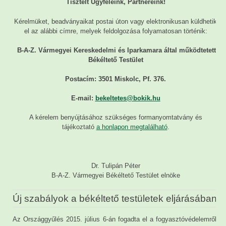
Tisztelt Ügyfeleink, Partnereink!
Kérelmüket, beadványaikat postai úton vagy elektronikusan küldhetik
el az alábbi címre, melyek feldolgozása folyamatosan történik:
B-A-Z. Vármegyei Kereskedelmi és Iparkamara által működtetett
Békéltető Testület
Postacím: 3501 Miskolc, Pf. 376.
E-mail:
bekeltetes@bokik.hu
A kérelem benyújtásához szükséges formanyomtatvány és
tájékoztató
a honlapon megtalálható
.
Dr. Tulipán Péter
B-A-Z. Vármegyei Békéltető Testület elnöke
Új szabályok a békéltető testületek eljárásában
Az Országgyűlés 2015. július 6-án fogadta el a fogyasztóvédelemről,