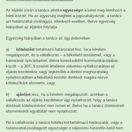
Az eljárás során a tanács elnöke
egyezség
et kísérel meg létrehozni a
felek között. Ha az egyezség megfelel a jogszabályoknak, a tanács
azt határozattal jóváhagyja, ellenkező esetben, illetve egyezség
hiányában az eljárást folytatja.
Egyezség hiányában a tanács az ügy érdemében
a)
kötelezést
tartalmazó határozatot hoz, ha a kérelem
megalapozott, és a vállalkozás – a békéltető testületnél, vagy a
kamaránál nyilvántartott, illetve kereskedelmi kommunikációjában
közölt – a 36/C.§ szerinti általános alávetési nyilatkozatában az
eljárás kezdetekor, vagy legkésőbb a döntés meghozataláig
nyilatkozatában a békéltető testület döntését magára nézve
kötelezőként elismerte, vagy
b)
ajánlást
tesz, ha a kérelem megalapozott, azonban a
vállalkozás az eljárás kezdetekor úgy nyilatkozott, hogy a tanács
döntését kötelezésként nem ismeri el, illetve ha a tanács döntésének
elismeréséről egyáltalán nem nyilatkozott.
Ha a vállalkozás a tanács kötelezést tartalmazó határozatát, vagy a
határozattal jóváhagyott egyezséget a teljesítési határidőn belül nem