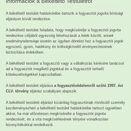
Információk a Békéltető Testületről
A békéltető testület hatáskörébe tartozik a fogyasztói jogvita bírósági
eljáráson kívüli rendezése.
A békéltető testület feladata, hogy megkísérelje a fogyasztói jogvita
rendezése céljából egyezség létrehozását a felek között, ennek
eredménytelensége esetén az ügyben döntést hoz a fogyasztói jogok
egyszerű, gyors, hatékony és költségkímélő érvényesítésének
biztosítása érdekében.
A békéltető testület a fogyasztó vagy a vállalkozás kérésére tanácsot
ad a fogyasztót megillető jogokkal és a fogyasztót terhelő
kötelezettségekkel kapcsolatban.
A békéltető testület eljárása
a fogyasztóvédelemről szóló 1997. évi
CLV. törvény
eljárási szabályain alapszik.
A békéltető testületi eljárást kizárólag fogyasztónak minősülő személy
kezdeményezheti a békéltető testület hatáskörébe tartozó ügyekben
akkor, ha már előzetesen megkísérelte a fogyasztói jogvita
rendezését, és a vita megkísérlésének tényére vonatkozóan
bizonyítékokkal rendelkezik.