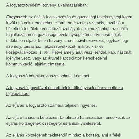
A fogyasztóvédelmi törvény alkalmazásában:
F
ogyasztó
:
az önálló foglalkozásán és gazdasági tevékenységi körén
kívül eső célok érdekében eljáró természetes személy, továbbá a
békéltető testületre vonatkozó szabályok alkalmazásában az önálló
foglalkozásán és gazdasági tevékenységi körén kívül eső célok
érdekében eljáró, külön törvény szerinti civil szervezet, egyházi jogi
személy, társasház, lakásszövetkezet, mikro-, kis- és
középvállalkozás is, aki, illetve amely árut vesz, rendel, kap, használ,
igénybe vesz, vagy az áruval kapcsolatos kereskedelmi
kommunikáció, ajánlat címzettje.
A fogyasztó bármikor visszavonhatja kérelmét.
A fogyasztói jogvitával érintett felek költségviselésére vonatkozó
tájékoztatás:
Az eljárás a fogyasztó számára teljesen ingyenes.
Az eljáró tanács a kötelezést tartalmazó határozatban rendelkezik az
eljárás költségének összegéről és annak viseléséről.
Az eljárás költségének tekintendő mindaz a költség, ami a felek