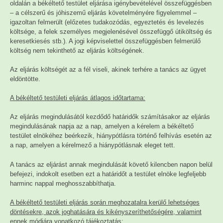
oldalán a békéltető testület eljárása igénybevételével összefüggésben
– a célszerű és jóhiszemű eljárás követelményére figyelemmel –
igazoltan felmerült (előzetes tudakozódás, egyeztetés és levelezés
költsége, a felek személyes megjelenésével összefüggő útiköltség és
keresetkiesés stb.). A jogi képviselettel összefüggésben felmerülő
költség nem tekinthető az eljárás költségének.
Az eljárás költségét az a fél viseli, akinek terhére a tanács az ügyet
eldöntötte.
A békéltető testületi eljárás átlagos időtartama:
Az eljárás megindulásától kezdődő határidők számításakor az eljárás
megindulásának napja az a nap, amelyen a kérelem a békéltető
testület elnökéhez beérkezik, hiánypótlásra történő felhívás esetén az
a nap, amelyen a kérelmező a hiánypótlásnak eleget tett.
A tanács az eljárást annak megindulását követő kilencben napon belül
befejezi, indokolt esetben ezt a határidőt a testület elnöke legfeljebb
harminc nappal meghosszabbíthatja.
A békéltető testületi eljárás során meghozatalra kerülő lehetséges
döntésekre, azok joghatására és kikényszeríthetőségére, valamint
ennek módjára vonatkozó tájékoztatás: