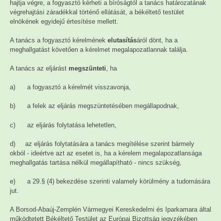
hajtja végre, a fogyasztó kérheti a bíróságtól a tanács határozatának
végrehajtási záradékkal történő ellátását, a békéltető testület
elnökének egyidejű értesítése mellett.
A tanács a fogyasztó kérelmének
elutasítás
áról dönt, ha a
meghallgatást követően a kérelmet megalapozatlannak találja.
A tanács az eljárást
megszünteti
, ha
a) a fogyasztó a kérelmét visszavonja,
b) a felek az eljárás megszüntetésében megállapodnak,
c) az eljárás folytatása lehetetlen,
d) az eljárás folytatására a tanács megítélése szerint bármely
okból - ideértve azt az esetet is, ha a kérelem megalapozatlansága
meghallgatás tartása nélkül megállapítható - nincs szükség,
e) a 29.§ (4) bekezdése szerinti valamely körülmény a tudomására
jut.
A Borsod-Abaúj-Zemplén Vármegyei Kereskedelmi és Iparkamara által
működtetett Békéltető Testület az Európai Bizottság jegyzékében